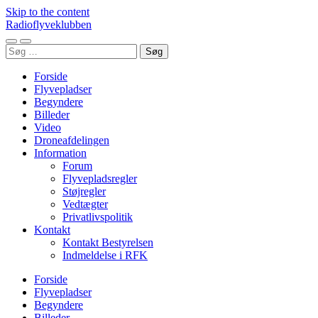
Skip to the content
Radioflyveklubben
Toggle
Toggle
Søg
mobile
search
efter:
menu
field
Forside
Flyvepladser
Begyndere
Billeder
Video
Droneafdelingen
Information
Forum
Flyvepladsregler
Støjregler
Vedtægter
Privatlivspolitik
Kontakt
Kontakt Bestyrelsen
Indmeldelse i RFK
Forside
Flyvepladser
Begyndere
Billeder