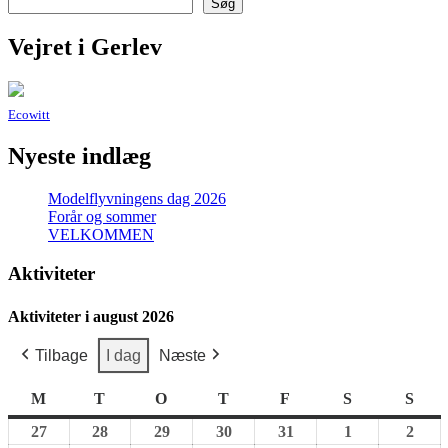
Søg
Vejret i Gerlev
Ecowitt
Nyeste indlæg
Modelflyvningens dag 2026
Forår og sommer
VELKOMMEN
Aktiviteter
Aktiviteter i august 2026
Tilbage
I dag
Næste
M
mandag
T
tirsdag
O
onsdag
T
torsdag
F
fredag
S
lørdag
S
sønd
27
27.
28
28.
29
29.
30
30.
31
31.
1
1.
2
2.