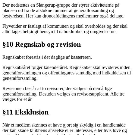
Der nedsættes en Slangerup-gruppe der styrer aktiviteterne på
pladsen ud fra de afstukne rammer af generalforsamling og
bestyrelsen. Her kan droneafdelingens medlemmer også deltage.
Flyvetider er fastlagt af kommunen og skal overholdes og der skal
altid tages behørigt hensyn til naboklubber og omgivelserne.
§10 Regnskab og revision
Regnskabet forestås i det daglige af kassereren.
Regnskabsåret følger kalenderåret. Regnskabet skal revideres inden
generalforsamlingen og offentliggøres samtidig med indkaldelsen til
generalforsamling.
Revisionen består af to revisorer, der vælges på den årlige
generalforsamling. Desuden vælges en revisorsuppleant. Alle tre
vælges for et år.
§11 Eksklusion
Når et medlem skønnes at have gjort sig skyldig i en handlemåde
der kan skade klubbens anseelse eller interesser, eller hvis love og