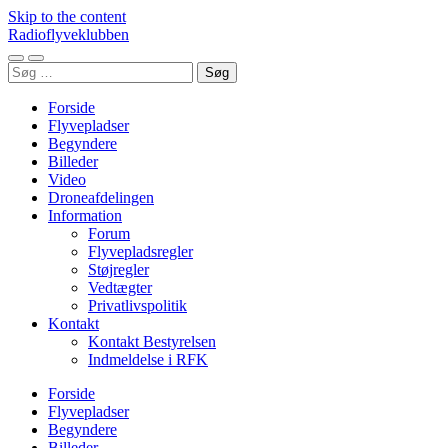
Skip to the content
Radioflyveklubben
Toggle
Toggle
Søg
mobile
search
efter:
menu
field
Forside
Flyvepladser
Begyndere
Billeder
Video
Droneafdelingen
Information
Forum
Flyvepladsregler
Støjregler
Vedtægter
Privatlivspolitik
Kontakt
Kontakt Bestyrelsen
Indmeldelse i RFK
Forside
Flyvepladser
Begyndere
Billeder