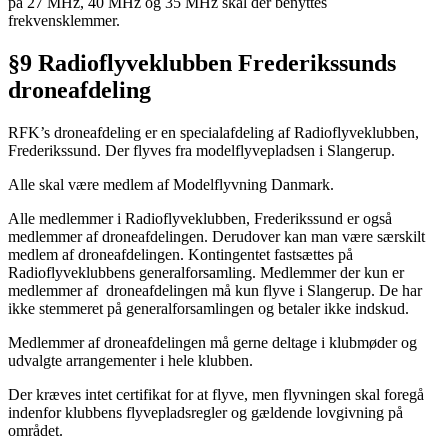
på 27 MHz, 40 MHz og 35 MHz skal der benyttes
frekvensklemmer.
§9 Radioflyveklubben Frederikssunds
droneafdeling
RFK’s droneafdeling er en specialafdeling af Radioflyveklubben,
Frederikssund. Der flyves fra modelflyvepladsen i Slangerup.
Alle skal være medlem af Modelflyvning Danmark.
Alle medlemmer i Radioflyveklubben, Frederikssund er også
medlemmer af droneafdelingen. Derudover kan man være særskilt
medlem af droneafdelingen. Kontingentet fastsættes på
Radioflyveklubbens generalforsamling. Medlemmer der kun er
medlemmer af droneafdelingen må kun flyve i Slangerup. De har
ikke stemmeret på generalforsamlingen og betaler ikke indskud.
Medlemmer af droneafdelingen må gerne deltage i klubmøder og
udvalgte arrangementer i hele klubben.
Der kræves intet certifikat for at flyve, men flyvningen skal foregå
indenfor klubbens flyvepladsregler og gældende lovgivning på
området.