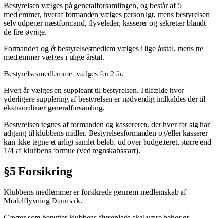
Bestyrelsen vælges på generalforsamlingen, og består af 5
medlemmer, hvoraf formanden vælges personligt, mens bestyrelsen
selv udpeger næstformand, flyveleder, kasserer og sekretær blandt
de fire øvrige.
Formanden og ét bestyrelsesmedlem vælges i lige årstal, mens tre
medlemmer vælges i ulige årstal.
Bestyrelsesmedlemmer vælges for 2 år.
Hvert år vælges en suppleant til bestyrelsen. I tilfælde hvor
yderligere supplering af bestyrelsen er nødvendig indkaldes der til
ekstraordinær generalforsamling.
Bestyrelsen tegnes af formanden og kassereren, der hver for sig har
adgang til klubbens midler. Bestyrelsesformanden og/eller kasserer
kan ikke tegne et årligt samlet beløb, ud over budgetteret, større end
1/4 af klubbens formue (ved regnskabsstart).
§5 Forsikring
Klubbens medlemmer er forsikrede gennem medlemskab af
Modelflyvning Danmark.
Gæster som benytter klubbens flyveplads skal være behørigt