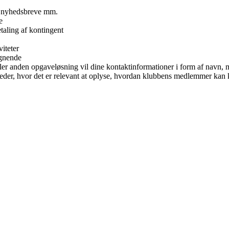
s, nyhedsbreve mm.
e
taling af kontingent
iteter
ignende
eller anden opgaveløsning vil dine kontaktinformationer i form af navn,
der, hvor det er relevant at oplyse, hvordan klubbens medlemmer kan 