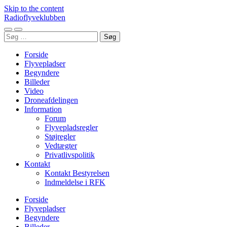
Skip to the content
Radioflyveklubben
Toggle
Toggle
Søg
mobile
search
efter:
menu
field
Forside
Flyvepladser
Begyndere
Billeder
Video
Droneafdelingen
Information
Forum
Flyvepladsregler
Støjregler
Vedtægter
Privatlivspolitik
Kontakt
Kontakt Bestyrelsen
Indmeldelse i RFK
Forside
Flyvepladser
Begyndere
Billeder