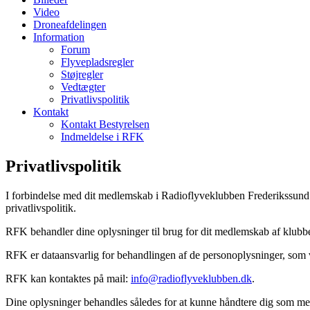
Video
Droneafdelingen
Information
Forum
Flyvepladsregler
Støjregler
Vedtægter
Privatlivspolitik
Kontakt
Kontakt Bestyrelsen
Indmeldelse i RFK
Privatlivspolitik
I forbindelse med dit medlemskab i Radioflyveklubben Frederikssund
privatlivspolitik.
RFK behandler dine oplysninger til brug for dit medlemskab af klubb
RFK er dataansvarlig for behandlingen af de personoplysninger, som v
RFK kan kontaktes på mail:
info@radioflyveklubben.dk
.
Dine oplysninger behandles således for at kunne håndtere dig som me