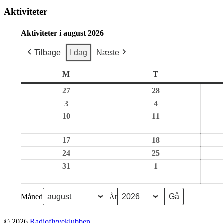
Aktiviteter
Aktiviteter i august 2026
Tilbage
I dag
Næste
M
mandag
T
tirsdag
27
27.
28
28.
juli
juli
3
3.
4
4.
2026
2026
august
august
10
10.
11
11.
2026
2026
august
august
17
17.
18
18.
2026
2026
august
august
24
24.
25
25.
2026
2026
august
august
31
31.
1
1.
2026
2026
august
september
2026
2026
Måned
År
© 2026
Radioflyveklubben