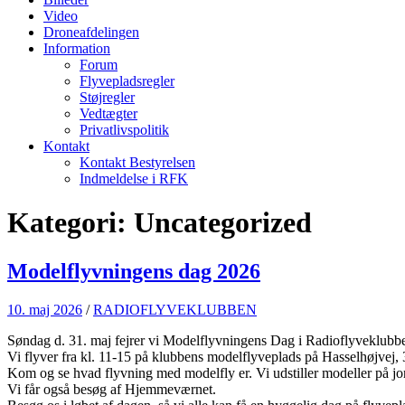
Video
Droneafdelingen
Information
Forum
Flyvepladsregler
Støjregler
Vedtægter
Privatlivspolitik
Kontakt
Kontakt Bestyrelsen
Indmeldelse i RFK
Kategori:
Uncategorized
Modelflyvningens dag 2026
10. maj 2026
/
RADIOFLYVEKLUBBEN
Søndag d. 31. maj fejrer vi Modelflyvningens Dag i Radioflyveklubb
Vi flyver fra kl. 11-15 på klubbens modelflyveplads på Hasselhøjvej, 36
Kom og se hvad flyvning med modelfly er. Vi udstiller modeller på jor
Vi får også besøg af Hjemmeværnet.