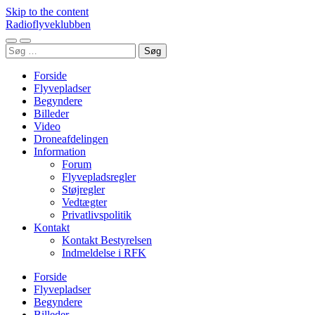
Skip to the content
Radioflyveklubben
Toggle
Toggle
Søg
mobile
search
efter:
menu
field
Forside
Flyvepladser
Begyndere
Billeder
Video
Droneafdelingen
Information
Forum
Flyvepladsregler
Støjregler
Vedtægter
Privatlivspolitik
Kontakt
Kontakt Bestyrelsen
Indmeldelse i RFK
Forside
Flyvepladser
Begyndere
Billeder