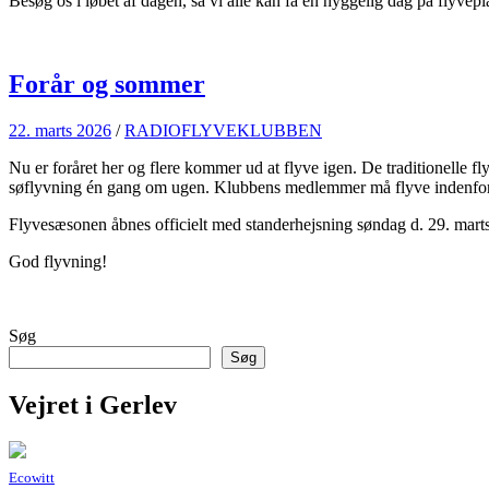
Besøg os i løbet af dagen, så vi alle kan få en hyggelig dag på flyvepl
Forår og sommer
22. marts 2026
/
RADIOFLYVEKLUBBEN
Nu er foråret her og flere kommer ud at flyve igen. De traditionelle
søflyvning én gang om ugen. Klubbens medlemmer må flyve indenfor de
Flyvesæsonen åbnes officielt med standerhejsning søndag d. 29. marts 
God flyvning!
Søg
Søg
Vejret i Gerlev
Ecowitt